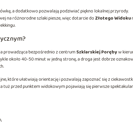
ówkę, a dodatkowo pozwalają podziwiać piękno lokalnej przyrody.
ej na różnorodne szlaki piesze, więc dotarcie do
Złotego Widoku
ekkingu.
stycznym?
asa prowadząca bezpośrednio z centrum
Szklarskiej Poręby
w kieru
zwykle około 40-50 minut w jedną stronę, a droga jest dobrze oznako
h.
ne, które ułatwiają orientację i pozwalają zapoznać się z ciekawost
u, a tuż przed punktem widokowym pojawiają się pierwsze spektakula
,