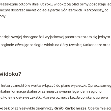
iezależnie od pory dnia lub roku, widok z tej platformy pozostaje j
można dostrzec nawet odległe partie Gór Izerskich i Karkonoszy, co
ody.
e dzięki swojej dostępności i wyjątkowej panoramie stało się jednym 
gionie, oferując rozległe widoki na Góry Izerskie, Karkonosze oraz
 Widoku?
e i historyczne, które warto włączyć do planu wycieczki. Oprócz same
ikalne formacje skalne oraz miejsca owiane legendami regionu.
ć kolejne ciekawe zakątki, które urozmaicą każdą górską wyprawę.
botek
oraz niezwykle tajemniczy
Grób Karkonosza
. Oba te miejsc