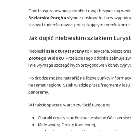
Obie trasy zapewniają komfortową i bezpieczną wędr
Szklarska Poręba
słynie z doskonałej bazy wypadow
sprawi trudności nawet początkującym miłośnikom tr
Jak dojść niebieskim szlakiem tury
Niebieski
szlak turystyczny
to klasyczna, piesza tr
Złotego Widoku
. Przejście tego odcinka zajmuje 
i nie wymaga szczególnych przygotowań kondycyjnyc
Po drodze można natrafić na liczne punkty informacyj
na temat regionu. Szlak wiedzie przez fragmenty las
panoramy.
W trakcie spaceru warto zwrócić uwagę na:
Charakterystyczne formacje skalne Gór Izerskich
Malowniczą Dolinę Kamiennej,