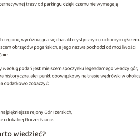
alternatywnej trasy od parkingu, dzięki czemu nie wymagają
ych regionu, wyróżniająca się charakterystycznym, ruchomym głazem.
ejscem obrzędów pogańskich, a jego nazwa pochodzi od możliwości
śnie.
ry według podań jest miejscem spoczynku legendarnego władcy gór,
tka historyczna, ale i punkt obowiązkowy na trasie wędrówki w okolic
żna dodatkowo zobaczyć:
jpiękniejsze rejony Gór Izerskich,
 o lokalnej florze i faunie.
rto wiedzieć?