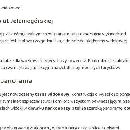
 widokowej.
ul. Jeleniogórskiej
ją z dziećmi, idealnym rozwiązaniem jest rozpoczęcie wycieczki od
iejsca jest krótsza i wygodniejsza, a dojście do platformy widokowej
ia także dla wózków dziecięcych czy rowerów. Po drodze nie zabrakn
, co czyni tę trasę atrakcyjną nawet dla najmłodszych turystów.
a panorama
u jest nowoczesny
taras widokowy
. Konstrukcja o wysokości pona
aksymalne bezpieczeństwo i komfort wszystkim odwiedzającym. Sz
siach widoki w kierunku
Karkonoszy
, a także szeroką panoramę
Kot
 obserwację krajobrazu, w tym lunety oraz tablice z opisami