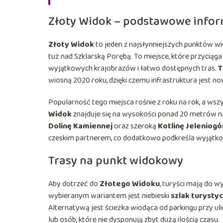
Złoty Widok – podstawowe infor
Złoty Widok
to jeden z najsłynniejszych punktów 
tuż nad Szklarską Porębą. To miejsce, które przyciąga
wyjątkowych krajobrazów i łatwo dostępnych tras.
T
wiosną 2020 roku, dzięki czemu infrastruktura jest 
Popularność tego miejsca rośnie z roku na rok, a ws
Widok
znajduje się na wysokości ponad 20 metrów n
Dolinę Kamiennej
oraz szeroką
Kotlinę Jeleniog
czeskim partnerem, co dodatkowo podkreśla wyjątkow
Trasy na punkt widokowy
Aby dotrzeć do
Złotego Widoku
, turyści mają do w
wybieranym wariantem jest niebieski
szlak turysty
Alternatywą jest ścieżka wiodąca od parkingu przy ulic
lub osób, które nie dysponują zbyt dużą ilością czasu.