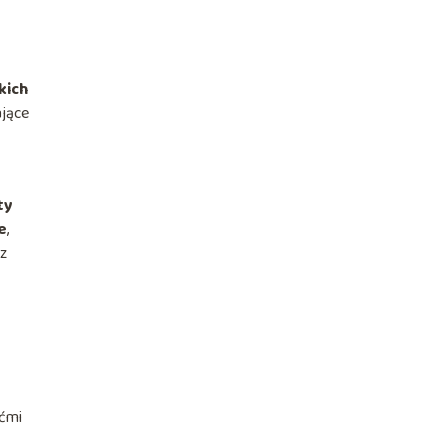
kich
ające
ty
e
,
 z
ećmi