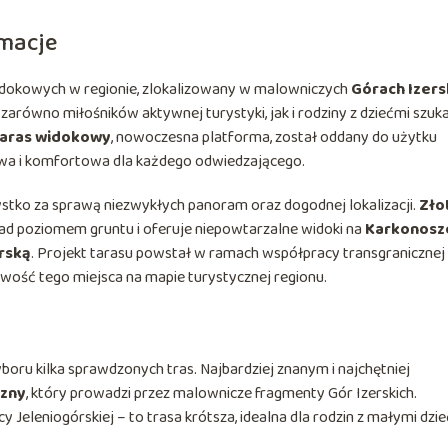
macje
widokowych w regionie, zlokalizowany w malowniczych
Górach Izers
 zarówno miłośników aktywnej turystyki, jak i rodziny z dziećmi szuk
aras widokowy
, nowoczesna platforma, został oddany do użytku
nowa i komfortowa dla każdego odwiedzającego.
zystko za sprawą niezwykłych panoram oraz dogodnej lokalizacji.
Zło
ad poziomem gruntu i oferuje niepowtarzalne widoki na
Karkonosz
órską
. Projekt tarasu powstał w ramach współpracy transgranicznej
ość tego miejsca na mapie turystycznej regionu.
yboru kilka sprawdzonych tras. Najbardziej znanym i najchętniej
czny
, który prowadzi przez malownicze fragmenty Gór Izerskich.
y Jeleniogórskiej – to trasa krótsza, idealna dla rodzin z małymi dzi