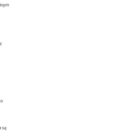
ednym
z
go
a są