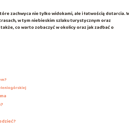
tóre zachwyca nie tylko widokami, ale i łatwością dotarcia. 
trasach, w tym niebieskim szlaku turystycznym oraz
także, co warto zobaczyć w okolicy oraz jak zadbać o
nym?
eleniogórskiej
ama
u?
edzieć?