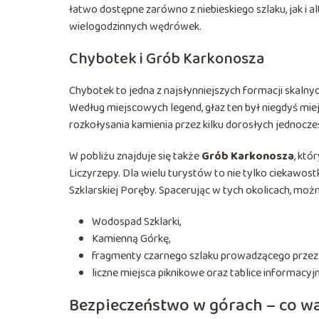
łatwo dostępne zarówno z niebieskiego szlaku, jak i 
wielogodzinnych wędrówek.
Chybotek i Grób Karkonosza
Chybotek to jedna z najsłynniejszych formacji skaln
Według miejscowych legend, głaz ten był niegdyś mi
rozkołysania kamienia przez kilku dorosłych jednocze
W pobliżu znajduje się także
Grób Karkonosza
, któ
Liczyrzepy. Dla wielu turystów to nie tylko ciekawos
Szklarskiej Poręby. Spacerując w tych okolicach, mo
Wodospad Szklarki,
Kamienną Górkę,
fragmenty czarnego szlaku prowadzącego przez na
liczne miejsca piknikowe oraz tablice informacyjne
Bezpieczeństwo w górach – co wa