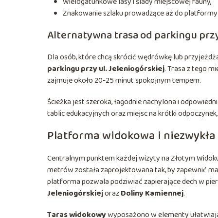
Wielogatunkowe lasy i ślady miejscowej fauny,
Znakowanie szlaku prowadzące aż do platformy
Alternatywna trasa od parkingu przy 
Dla osób, które chcą skrócić wędrówkę lub przyjeżdża
parkingu przy ul. Jeleniogórskiej
. Trasa z tego m
zajmuje około 20-25 minut spokojnym tempem.
Ścieżka jest szeroka, łagodnie nachylona i odpowiedn
tablic edukacyjnych oraz miejsc na krótki odpoczynek
Platforma widokowa i niezwykł
Centralnym punktem każdej wizyty na Złotym Widok
metrów została zaprojektowana tak, by zapewnić m
platforma pozwala podziwiać zapierające dech w pier
Jeleniogórskiej
oraz
Doliny Kamiennej
.
Taras widokowy
wyposażono w elementy ułatwiające