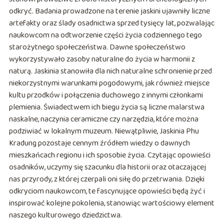
odkryć. Badania prowadzone na terenie jaskini ujawniły liczne
artefakty oraz ślady osadnictwa sprzed tysięcy lat, pozwalając
naukowcom na odtworzenie części życia codziennego tego
starożytnego społeczeństwa. Dawne społeczeństwo
wykorzystywało zasoby naturalne do życia w harmonii z
naturą. Jaskinia stanowiła dla nich naturalne schronienie przed
niekorzystnymi warunkami pogodowymi, jak również miejsce
kultu przodków i połączenia duchowego z innymi członkami
plemienia. Świadectwem ich biegu życia są liczne malarstwa
naskalne, naczynia ceramiczne czy narzędzia, które można
podziwiać w lokalnym muzeum. Niewątpliwie, Jaskinia Phu
Kradung pozostaje cennym źródłem wiedzy o dawnych
mieszkańcach regionu i ich sposobie życia. Czytając opowieści
osadników, uczymy się szacunku dla historii oraz otaczającej
nas przyrody, z której czerpali oni siłę do przetrwania. Dzięki
odkryciom naukowcom, te fascynujące opowieści będą żyć i
inspirować kolejne pokolenia, stanowiąc wartościowy element
naszego kulturowego dziedzictwa.