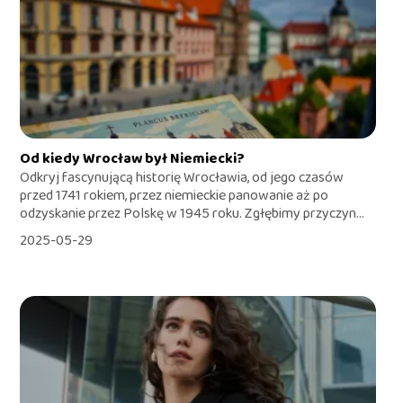
Od kiedy Wrocław był Niemiecki?
Odkryj fascynującą historię Wrocławia, od jego czasów
przed 1741 rokiem, przez niemieckie panowanie aż po
odzyskanie przez Polskę w 1945 roku. Zgłębimy przyczyn...
2025-05-29