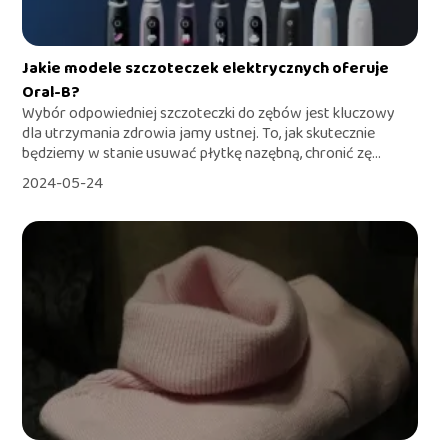
Jakie modele szczoteczek elektrycznych oferuje
Oral-B?
Wybór odpowiedniej szczoteczki do zębów jest kluczowy
dla utrzymania zdrowia jamy ustnej. To, jak skutecznie
będziemy w stanie usuwać płytkę nazębną, chronić zę...
2024-05-24