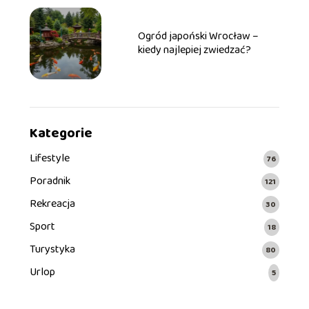
Ogród japoński Wrocław –
kiedy najlepiej zwiedzać?
Kategorie
Lifestyle
76
Poradnik
121
Rekreacja
30
Sport
18
Turystyka
80
Urlop
5