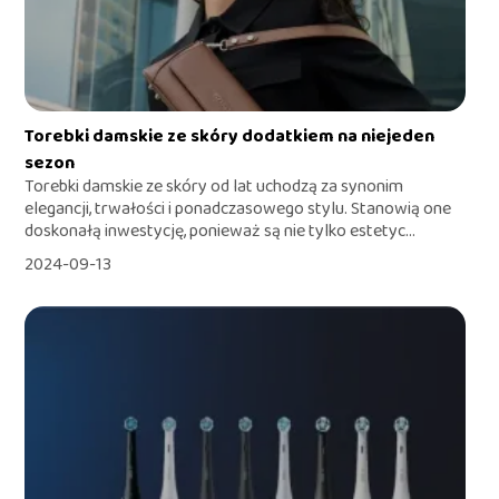
Torebki damskie ze skóry dodatkiem na niejeden
sezon
Torebki damskie ze skóry od lat uchodzą za synonim
elegancji, trwałości i ponadczasowego stylu. Stanowią one
doskonałą inwestycję, ponieważ są nie tylko estetyc...
2024-09-13