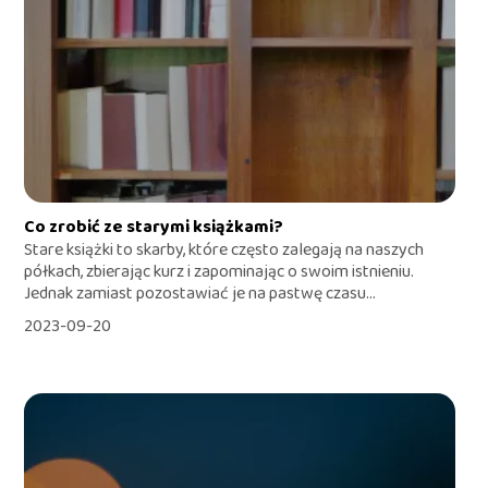
Co zrobić ze starymi książkami?
Stare książki to skarby, które często zalegają na naszych
półkach, zbierając kurz i zapominając o swoim istnieniu.
Jednak zamiast pozostawiać je na pastwę czasu...
2023-09-20