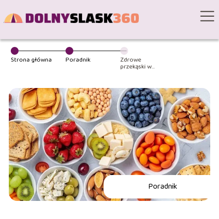
Strona główna
Poradnik
Zdrowe
przekąski w
pracy – jak
unikać
niezdrowych
produktów?
Poradnik