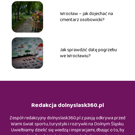
Wrocław – jak dojechać na
cmentarz osobowicki?
Jak sprawdzić datę pogrzebu
we Wrocławiu?
Redakcja dolnyslask360.pl
Zespół redakcyjny dolnyslask360.pl z pasją odkrywa przed
Wami świat sportu, turystyki i rozrywki na Dolnym Śląsku.
Uwielbiamy dzielić się wiedzą i inspiracjami, dbając o to, by