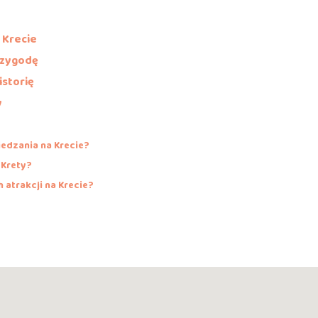
 Krecie
rzygodę
istorię
y
iedzania na Krecie?
 Krety?
 atrakcji na Krecie?