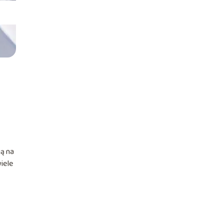
ją na
iele