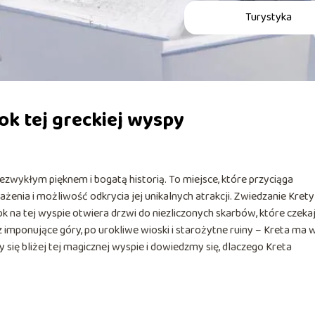
Turystyka
ok tej greckiej wyspy
ezwykłym pięknem i bogatą historią. To miejsce, które przyciąga
żenia i możliwość odkrycia jej unikalnych atrakcji. Zwiedzanie Krety
ok na tej wyspie otwiera drzwi do niezliczonych skarbów, które czeka
 imponujące góry, po urokliwe wioski i starożytne ruiny – Kreta ma w
się bliżej tej magicznej wyspie i dowiedzmy się, dlaczego Kreta