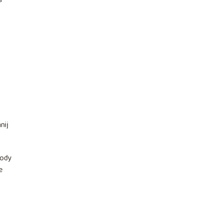
nij
rody
e