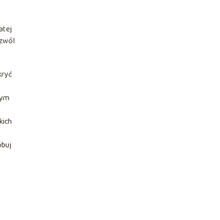
atej
ozwól
kryć
nym
kich
óbuj
w