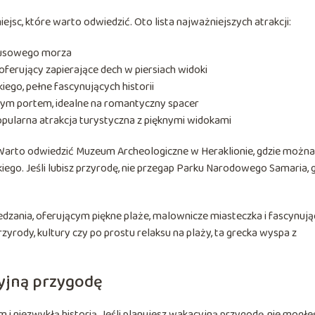
ejsc, które warto odwiedzić. Oto lista najważniejszych atrakcji:
urkusowego morza
erujący zapierające dech w piersiach widoki
ego, pełne fascynujących historii
zym portem, idealne na romantyczny spacer
pularna atrakcja turystyczna z pięknymi widokami
ii. Warto odwiedzić Muzeum Archeologiczne w Heraklionie, gdzie można
ego. Jeśli lubisz przyrodę, nie przegap Parku Narodowego Samaria, 
zania, oferującym piękne plaże, malownicze miasteczka i fascynują
przyrody, kultury czy po prostu relaksu na plaży, ta grecka wyspa z
cyjną przygodę
i niezwykłą historią. Jeśli planujesz wakacyjną przygodę, nie mogłe