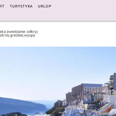
RT
TURYSTYKA
URLOP
eta zwiedzanie: odkryj
ok tej greckiej wyspy