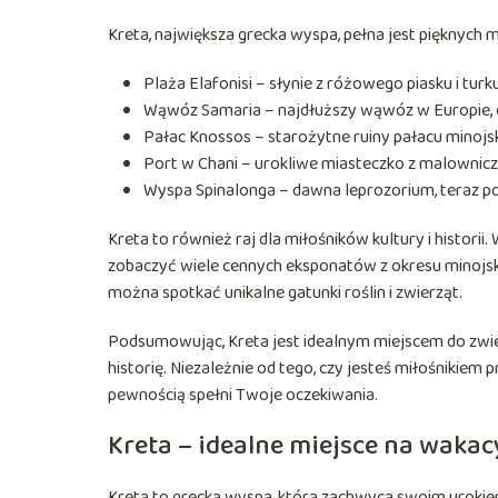
Kreta, największa grecka wyspa, pełna jest pięknych mi
Plaża Elafonisi – słynie z różowego piasku i t
Wąwóz Samaria – najdłuższy wąwóz w Europie, of
Pałac Knossos – starożytne ruiny pałacu minojski
Port w Chani – urokliwe miasteczko z malownic
Wyspa Spinalonga – dawna leprozorium, teraz po
Kreta to również raj dla miłośników kultury i histor
zobaczyć wiele cennych eksponatów z okresu minojski
można spotkać unikalne gatunki roślin i zwierząt.
Podsumowując, Kreta jest idealnym miejscem do zwied
historię. Niezależnie od tego, czy jesteś miłośnikiem 
pewnością spełni Twoje oczekiwania.
Kreta – idealne miejsce na waka
Kreta to grecka wyspa, która zachwyca swoim urokiem 