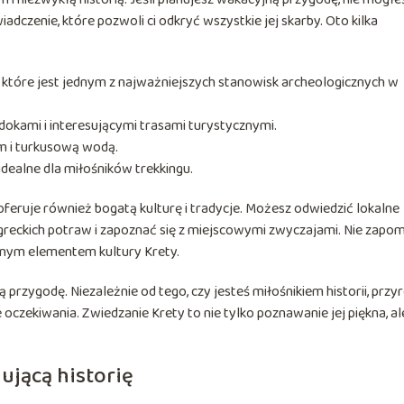
adczenie, które pozwoli ci odkryć wszystkie jej skarby. Oto kilka
które jest jednym z najważniejszych stanowisk archeologicznych w
idokami i interesującymi trasami turystycznymi.
em i turkusową wodą.
dealne dla miłośników trekkingu.
oferuje również bogatą kulturę i tradycje. Możesz odwiedzić lokalne
greckich potraw i zapoznać się z miejscowymi zwyczajami. Nie zapom
żnym elementem kultury Krety.
przygodę. Niezależnie od tego, czy jesteś miłośnikiem historii, przy
 oczekiwania. Zwiedzanie Krety to nie tylko poznawanie jej piękna, al
nującą historię