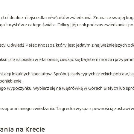
to idealne miejsce dla miłośników zwiedzania. Znana ze swojej bog
iąga turystów z całego świata. Odkryj jej urok podczas zwiedzania i p
rety. Odwiedź Pałac Knossos, który jest jednym z najważniejszych od
suj się na piasku w Elafonissi, ciesząc się błękitem morza i przyjem
tacji lokalnych specjałów. Spróbuj tradycyjnych greckich potraw, ta
odniebienie.
ego wypoczynku. Wybierz się na wędrówkę w Górach Białych lub spr
s niezapomnianego zwiedzania. Ta grecka wyspa z pewnością zostawi 
ania na Krecie