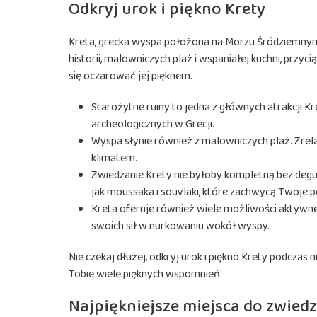
Odkryj urok i piękno Krety
Kreta, grecka wyspa położona na Morzu Śródziemnym, 
historii, malowniczych plaż i wspaniałej kuchni, przyc
się oczarować jej pięknem.
Starożytne ruiny to jedna z głównych atrakcji K
archeologicznych w Grecji.
Wyspa słynie również z malowniczych plaż. Zrelak
klimatem.
Zwiedzanie Krety nie byłoby kompletną bez degus
jak moussaka i souvlaki, które zachwycą Twoje p
Kreta oferuje również wiele możliwości aktywn
swoich sił w nurkowaniu wokół wyspy.
Nie czekaj dłużej, odkryj urok i piękno Krety podcza
Tobie wiele pięknych wspomnień.
Najpiękniejsze miejsca do zwiedz