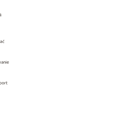
i
dać
wanie
port