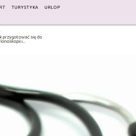
RT
TURYSTYKA
URLOP
k przygotować się do
lonoskopii i
inimalizować stres przed
adaniem