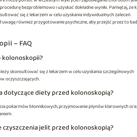
óre może pomóc w wczesnym wykryciu i zapobieganiu chorobom jelit
 procedurę bezproblemowo i uzyskać dokładne wyniki. Pamiętaj, że 
sultować się z lekarzem w celu uzyskania indywidualnych zaleceń
 uwagę również przygotowanie psychiczne, aby przejść przez to ba
opii – FAQ
 kolonoskopii?
ależy skonsultować się z lekarzem w celu uzyskania szczegółowych
tów oczyszczających.
nia dotyczące diety przed kolonoskopią?
ożycia pokarmów błonnikowych, przyjmowanie płynów klarownych ora
daniem.
e czyszczenia jelit przed kolonoskopią?