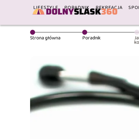
LIFESTYLE
PORADNIK
REKREACJA
SPO
Strona główna
Poradnik
Ja
ko
zm
b