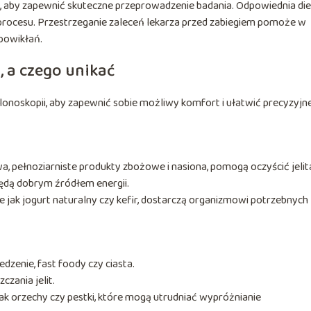
 aby zapewnić skuteczne przeprowadzenie badania. Odpowiednia diet
 procesu. Przestrzeganie zaleceń lekarza przed zabiegiem pomoże w
 powikłań.
, a czego unikać
lonoskopii, aby zapewnić sobie możliwy komfort i ułatwić precyzyjn
a, pełnoziarniste produkty zbożowe i nasiona, pomogą oczyścić jelit
, będą dobrym źródłem energii.
ie jak jogurt naturalny czy kefir, dostarczą organizmowi potrzebnych
dzenie, fast foody czy ciasta.
zania jelit.
jak orzechy czy pestki, które mogą utrudniać wypróżnianie