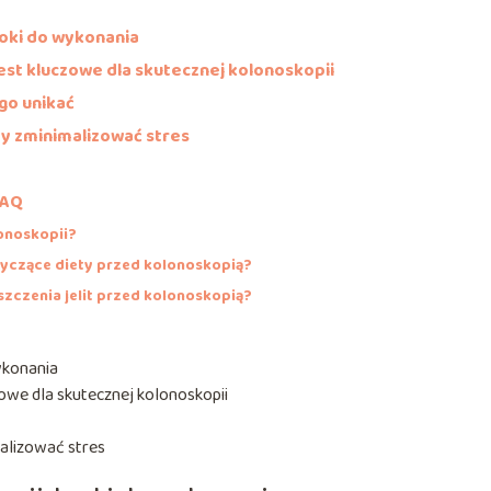
roki do wykonania
st kluczowe dla skutecznej kolonoskopii
ego unikać
by zminimalizować stres
FAQ
onoskopii?
otyczące diety przed kolonoskopią?
szczenia jelit przed kolonoskopią?
ykonania
we dla skutecznej kolonoskopii
malizować stres