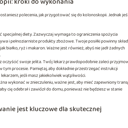
opii: kroki do wykonania
staniesz polecenia, jak przygotować się do kolonoskopii. Jednak jeśl
ć specjalnej diety. Zazwyczaj wymaga to ograniczenia spożycia
wa i pełnoziarniste produkty zbożowe. Twoje posiłki powinny skła
k białko, ryż i makaron. Ważne jest również, abyś nie jadł żadnych
.
z oczyścić swoje jelita. Twój lekarz prawdopodobnie zaleci przyjmo
 tym procesie. Pamiętaj, aby dokładnie przestrzegać instrukcji
lekarzem, jeśli masz jakiekolwiek wątpliwości.
żna wykonać w znieczuleniu, ważne jest, aby mieć zapewniony trans
aby cię odebrał i zawiózł do domu, ponieważ nie będziesz w stanie
nie jest kluczowe dla skutecznej